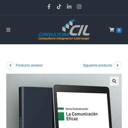
0
Producto anterior
Siguiente producto
🔍