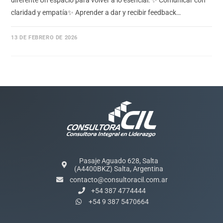
diferente Un espacio para volver a lo esencial: ✨ Comunicar con
claridad y empatía✨ Aprender a dar y recibir feedback…
13 DE FEBRERO DE 2026
Pasaje Aguado 628, Salta
(A4400BKZ) Salta, Argentina
contacto@consultoracil.com.ar
+54 387 4774444
+54 9 387 5470664