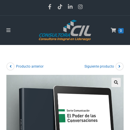
0
Producto anterior
Siguiente producto
🔍