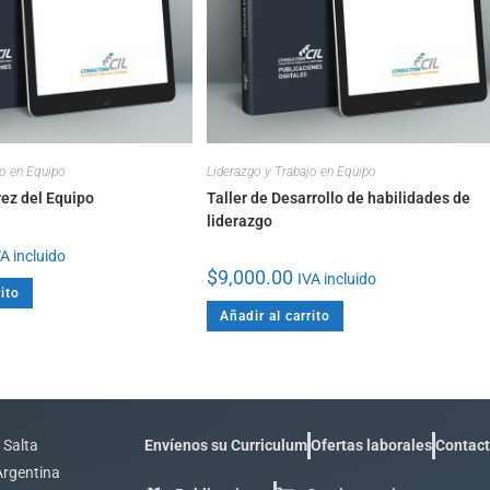
jo en Equipo
Liderazgo y Trabajo en Equipo
ez del Equipo
Taller de Desarrollo de habilidades de
liderazgo
A incluido
$
9,000.00
IVA incluido
ito
Añadir al carrito
 Salta
Envíenos su Curriculum
Ofertas laborales
Contac
Argentina