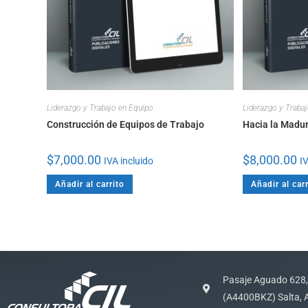
Liderazgo y Trabajo en Equipo
Liderazgo y Traba
Construcción de Equipos de Trabajo
Hacia la Madur
$
7,000.00
$
8,000.00
IVA incluido
IV
Añadir al carrito
Añadir al carr
Pasaje Aguado 628,
(A4400BKZ) Salta, 