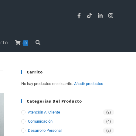
cto
0
Carrito
No hay productos en el carrito.
Añadir productos
Categorías Del Producto
Atención Al Cliente
(2)
Comunicación
(4)
Desarrollo Personal
(2)