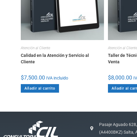
Atención al Cliente
Atención al Client
Calidad en la Atención y Servicio al
Taller de Técni
Cliente
Venta
$
7,500.00
$
8,000.00
IVA incluido
IV
Añadir al carrito
Añadir al carr
Pasaje Aguado 628,
(A4400BKZ) Salta, 