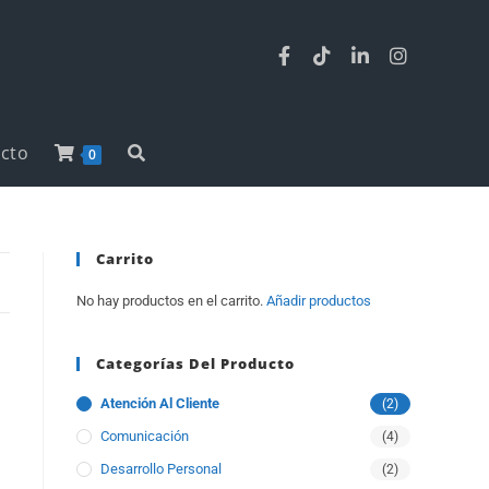
cto
0
Carrito
No hay productos en el carrito.
Añadir productos
Categorías Del Producto
Atención Al Cliente
(2)
Comunicación
(4)
Desarrollo Personal
(2)