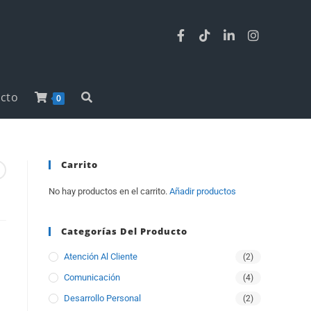
cto
0
Carrito
No hay productos en el carrito.
Añadir productos
Categorías Del Producto
Atención Al Cliente
(2)
Comunicación
(4)
Desarrollo Personal
(2)