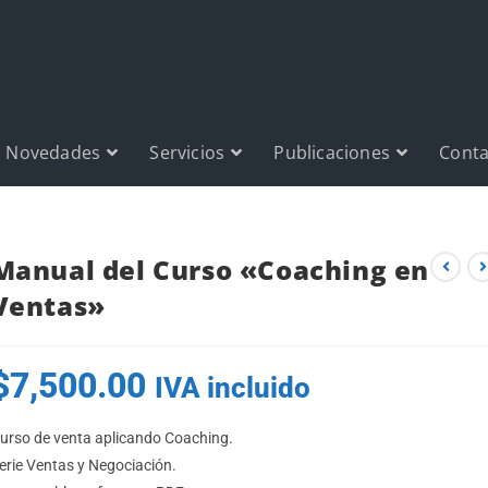
Novedades
Servicios
Publicaciones
Conta
Manual del Curso «Coaching en
Ventas»
$
7,500.00
IVA incluido
urso de venta aplicando Coaching.
erie Ventas y Negociación.