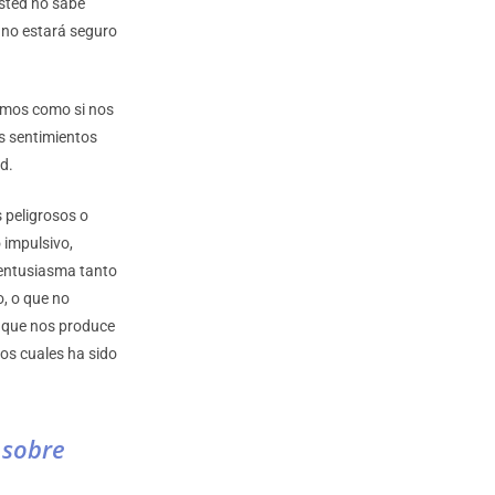
usted no sabe
 no estará seguro
smos como si nos
s sentimientos
d.
 peligrosos o
 impulsivo,
 entusiasma tanto
o, o que no
a que nos produce
os cuales ha sido
 sobre