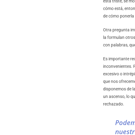
está triste, se 
cómo está, enton
de cómo ponerla 
Otra pregunta im
la formulan otro
con palabras, que
Es importante re
inconvenientes. 
excesivo o intré
que nos ofrecemos
disponemos de la
un ascenso, lo q
rechazado.
Podemo
nuest