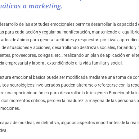
áticas o marketing.
desarrollo de las aptitudes emocionales permite desarrollar la capacidad
s para cada acción y regular su manifestación, manteniendo el equilibri
tados de ánimo para generar actitudes y respuestas positivas; aprendiend
’ de situaciones y acciones; desarrollando destrezas sociales, forjando 
ientes, proveedores, colegas, etc.; realizando un plan de aplicación en el 
ia empresarial y laboral, extendiéndolo a la vida familiar y social.
ructura emocional básica puede ser modificada mediante una toma de conc
rcuitos neurológicos involucrados pueden alterarse o reforzarse con la repe
abre una oportunidad única para desarrollar la Inteligencia Emocional: la in
 dos momentos críticos, pero en la madurez la mayoría de las personas
emociones.
 capaz de moldear, en definitiva, algunos aspectos importantes de la rea
tiva.