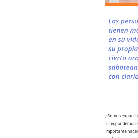
Las perso
tienen má
en su vid
su propia
cierto or
sabotean 
con clari
¿Somos capaces d
si respondemos a
importante hacer