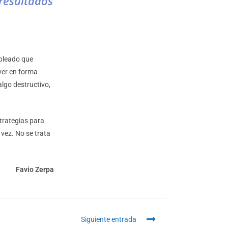
resultados
pleado que
lver en forma
algo destructivo,
trategias para
 vez. No se trata
Favio Zerpa
Siguiente entrada