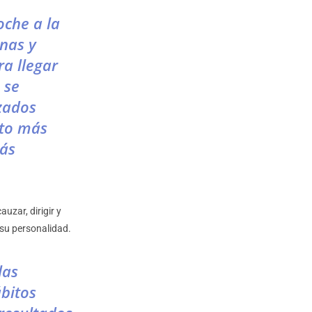
oche a la
nas y
ra llegar
 se
izados
nto más
más
uzar, dirigir y
 su personalidad.
las
bitos