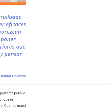
rolladas
er eficaces
avorezcan
 poner
eriores que
 y pensar
. Daniel Goleman
mportante porque
or qué es
aga. Cuando usted