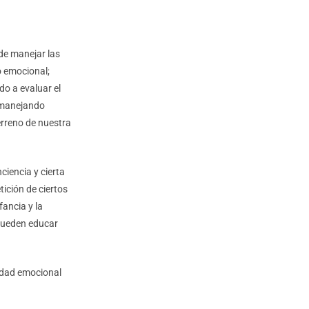
 de manejar las
o emocional;
o a evaluar el
y manejando
terreno de nuestra
iencia y cierta
tición de ciertos
fancia y la
 pueden educar
lidad emocional