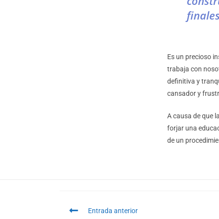
constr
finale
Es un precioso i
trabaja con nosot
definitiva y tran
cansador y frust
A causa de que l
forjar una educac
de un procedimie
Entrada anterior