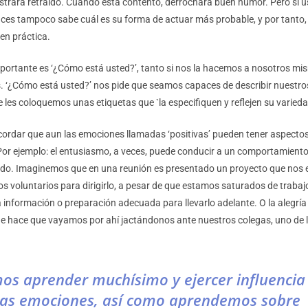
mostrará retraído. Cuando está contento, derrochará buen humor. Pero si 
ces tampoco sabe cuál es su forma de actuar más probable, y por tanto,
en práctica.
portante es ‘¿Cómo está usted?’, tanto si nos la hacemos a nosotros mi
s. ‘¿Cómo está usted?’ nos pide que seamos capaces de describir nuestro
 les coloquemos unas etiquetas que `la especifiquen y reflejen su varieda
cordar que aun las emociones llamadas ‘positivas’ pueden tener aspectos
Por ejemplo: el entusiasmo, a veces, puede conducir a un comportamiento
pido. Imaginemos que en una reunión es presentado un proyecto que nos
 voluntarios para dirigirlo, a pesar de que estamos saturados de trabaj
 información o preparación adecuada para llevarlo adelante. O la alegrí
ue hace que vayamos por ahí jactándonos ante nuestros colegas, uno de l
s aprender muchísimo y ejercer influencia
ras emociones, así como aprendemos sobre