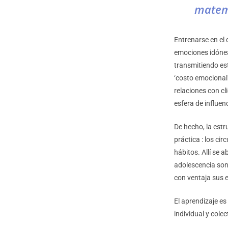
matem
Entrenarse en el 
emociones idónea
transmitiendo es
‘costo emocional
relaciones con cl
esfera de influenc
De hecho, la est
práctica : los ci
hábitos. Allí se 
adolescencia son
con ventaja sus 
El aprendizaje es
individual y colec