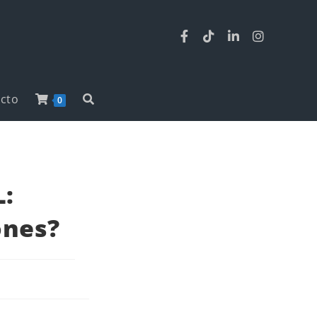
cto
0
:
ones?