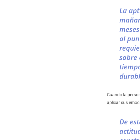
La apt
mañan
meses 
al pun
requie
sobre
tiempo
durabl
Cuando la persona
aplicar sus emoci
De est
actitu