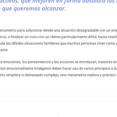
uctivos, que mejoren en forma absoluta los 
s que queremos alcanzar.
nstrumento para solucionar desde una situación desagradable con un em
ros, o finalizar un trato con un cliente particularmente difícil, hasta reso
quila las difíciles situaciones familiares que muchas personas viven como 
rante.
as emociones, los pensamientos y las acciones se entrelazan, nuestras es
ión emocionalmente inteligente deben hacer uso de varios principios a la
nto simplista ni demasiado complejo, sino meramente realista y práctico.